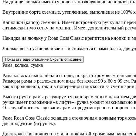
На днище люльки имеются полозья позволяющие использовать л
Внутренние борта съемные, утепленные, выполнены из 100% хл
Капюшон (капор) съемный. Имеет встроенную ручку для перено
антимоскитную сетку на молнии. Имеет дополнительный регу
Накидка на люльку у Roan Coss Classic крепится на кнопки и
Люлька легко устанавливается и снимается с рамы благодаря
Показать еще описание
Скрыть описание
Рама, колеса, сумка
Рама коляски выполнена из стали, покрыта хромовым напылением
Размеры рамы в разложенном виде без колес: 90 х 60 х 99 см. 
как в продольной, так и в поперечной плоскости за счет шарн
Высота ручки рамы регулируется одновременным нажатием двух
ручка имеет положение «в лифте»- ручка уходит максимально 
От случайного складывания рамы предусмотрено стопорное кол
Рама Roan Coss Classic оснащена стояночным ножным тормозом
для продуктов (игрушек).
Диск колеса выполнен из стали, покрытой хромовым напылением