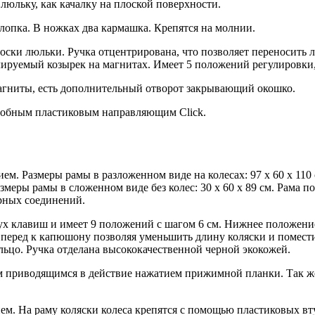
юльку, как качалку на плоской поверхности.
опка. В ножках два кармашка. Крепятся на молнии.
ски люльки. Ручка отцентрирована, что позволяет переносить 
лируемый козырек на магнитах. Имеет 5 положений регулировк
 магниты, есть дополнительный отворот закрывающий окошко.
 удобным пластиковым направляющим Click.
. Размеры рамы в разложенном виде на колесах: 97 х 60 х 110 с
Размеры рамы в сложенном виде без колес: 30 х 60 х 89 см. Рама
ирных соединений.
 клавиш и имеет 9 положений с шагом 6 см. Нижнее положение 
вперед к капюшону позволяя уменьшить длину коляски и помести
ьцо. Ручка отделана высококачественной черной экокожей.
 приводящимся в действие нажатием прижимной планки. Так же 
. На раму коляски колеса крепятся с помощью пластиковых втул