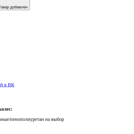
Товар добавлен
ей в ВК
колес:
вные/пенополиуретан на выбор