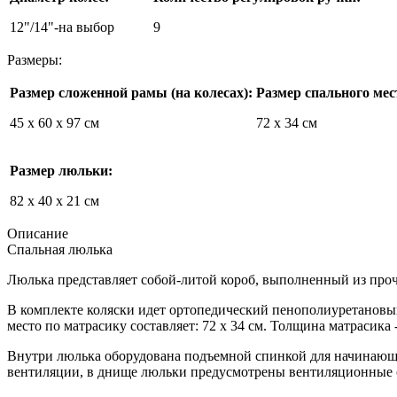
12"/14"-на выбор
9
Размеры:
Размер сложенной рамы (на колесах):
Размер спального мес
45 х 60 х 97 см
72 х 34 см
Размер люльки:
82 х 40 х 21 см
Описание
Спальная люлька
Люлька представляет собой-литой короб, выполненный из прочно
В комплекте коляски идет ортопедический пенополиуретановый
место по матрасику составляет: 72 х 34 см. Толщина матрасика -
Внутри люлька оборудована подъемной спинкой для начинающи
вентиляции, в днище люльки предусмотрены вентиляционные 